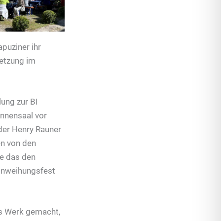
apuziner ihr
setzung im
ung zur BI
nnensaal vor
nder Henry Rauner
en von den
e das den
Einweihungsfest
s Werk gemacht,