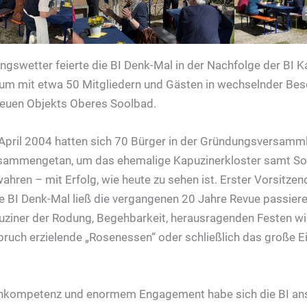
ngswetter feierte die BI Denk-Mal in der Nachfolge der BI K
äum mit etwa 50 Mitgliedern und Gästen in wechselnder Be
neuen Objekts Oberes Soolbad.
 April 2004 hatten sich 70 Bürger in der Gründungsversamml
usammengetan, um das ehemalige Kapuzinerkloster samt So
hren – mit Erfolg, wie heute zu sehen ist. Erster Vorsitze
e BI Denk-Mal ließ die vergangenen 20 Jahre Revue passier
ziner der Rodung, Begehbarkeit, herausragenden Festen wi
ruch erzielende „Rosenessen“ oder schließlich das große 
achkompetenz und enormem Engagement habe sich die BI an