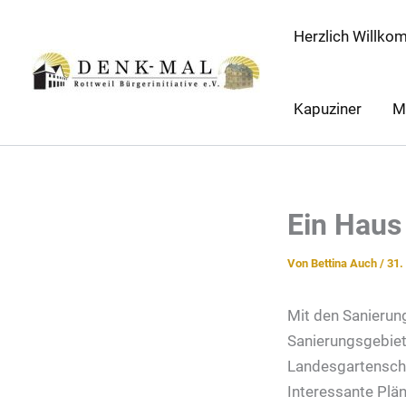
Zum
Herzlich Willko
Inhalt
springen
Kapuziner
M
Ein Haus 
Von
Bettina Auch
/
31.
Mit den Sanierun
Sanierungsgebiet
Landesgartenscha
Interessante Plä